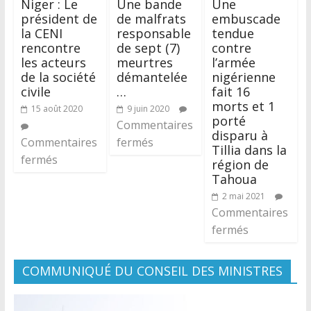
Niger : Le
Une bande
Une
président de
de malfrats
embuscade
la CENI
responsable
tendue
rencontre
de sept (7)
contre
les acteurs
meurtres
l’armée
de la société
démantelée
nigérienne
civile
…
fait 16
morts et 1
15 août 2020
9 juin 2020
porté
Commentaires
disparu à
Commentaires
fermés
Tillia dans la
fermés
région de
Tahoua
2 mai 2021
Commentaires
fermés
COMMUNIQUÉ DU CONSEIL DES MINISTRES