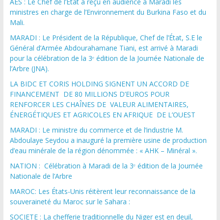
AES : Le Chef de l’Etat a reçu en audience à Maradi les
ministres en charge de l’Environnement du Burkina Faso et du
Mali.
MARADI : Le Président de la République, Chef de l’État, S.E le
Général d’Armée Abdourahamane Tiani, est arrivé à Maradi
pour la célébration de la 3ᵉ édition de la Journée Nationale de
l’Arbre (JNA).
LA BIDC ET CORIS HOLDING SIGNENT UN ACCORD DE
FINANCEMENT DE 80 MILLIONS D’EUROS POUR
RENFORCER LES CHAÎNES DE VALEUR ALIMENTAIRES,
ÉNERGÉTIQUES ET AGRICOLES EN AFRIQUE DE L’OUEST
MARADI : Le ministre du commerce et de l’industrie M.
Abdoulaye Seydou a inauguré la première usine de production
d’eau minérale de la région dénommée : « AHK – Minéral ».
NATION : Célébration à Maradi de la 3ᵉ édition de la Journée
Nationale de l’Arbre
MAROC: Les États-Unis réitèrent leur reconnaissance de la
souveraineté du Maroc sur le Sahara :
SOCIETE : La chefferie traditionnelle du Niger est en deuil,